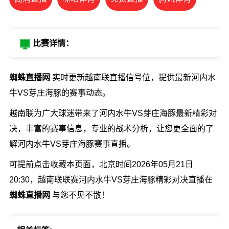
比赛详情：
蜘蛛直播网
实时更新越南联直播信号位，提供最新河内水
牛VS芽庄海豚的赛事动态。
越南联为广大球迷带来了河内水牛VS芽庄海豚最新精彩对
决，丰富的赛事信息，专业的战术分析，让您更全面的了
解河内水牛VS芽庄海豚赛事直播。
可提前点击收藏本页面，北京时间2026年05月21日
20:30，越南联联赛河内水牛VS芽庄海豚精彩对决直播在
蜘蛛直播网
与您不见不散！