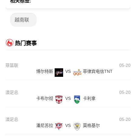
相关标签:
越南联
热门赛事
菲篮联
05-20
博尔特斯
VS
菲律宾电信TNT
澳足总
05-20
卡布尔彻
VS
卡利拿
澳足总
05-20
潘尼苏拉
VS
莫格基尔