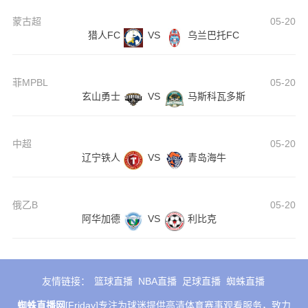
蒙古超
05-20
猎人FC
VS
乌兰巴托FC
菲MPBL
05-20
玄山勇士
VS
马斯科瓦多斯
中超
05-20
辽宁铁人
VS
青岛海牛
俄乙B
05-20
阿华加德
VS
利比克
友情链接：
篮球直播
NBA直播
足球直播
蜘蛛直播
蜘蛛直播网
[Friday]专注为球迷提供高清体育赛事观看服务，致力