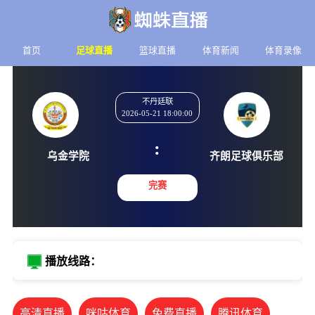
首页
足球直播
篮球直播
体育新闻
体育录像
不丹廷联
2026-05-21 18:00:00
:
乌金学院
齐朗足球
完赛
播放线路：
高清直播
咪咕体育
免费直播
腾讯体育