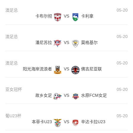
澳足总
05-20
卡布尔彻
VS
卡利拿
澳足总
05-20
潘尼苏拉
VS
莫格基尔
澳足总
05-20
阳光海岸流浪者
VS
佛吉尼亚联
亚女冠杯
05-20
故乡女足
VS
水原FCM女足
葡U23杯
05-20
本菲卡U23
VS
辛达卡拉U23