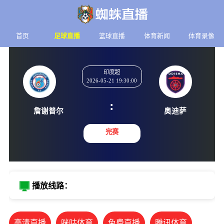
首页
足球直播
篮球直播
体育新闻
体育录像
印度超
2026-05-21 19:30:00
:
詹谢普尔
奥迪
完赛
播放线路：
高清直播
咪咕体育
免费直播
腾讯体育