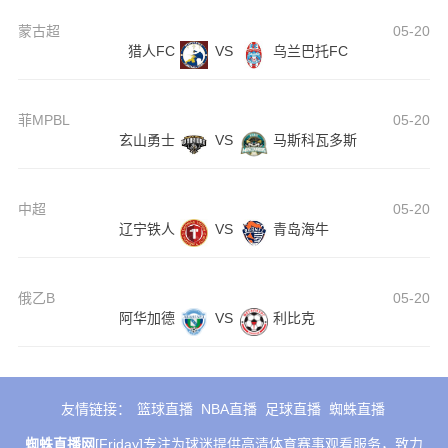
蒙古超
05-20
猎人FC
VS
乌兰巴托FC
菲MPBL
05-20
玄山勇士
VS
马斯科瓦多斯
中超
05-20
辽宁铁人
VS
青岛海牛
俄乙B
05-20
阿华加德
VS
利比克
友情链接：
篮球直播
NBA直播
足球直播
蜘蛛直播
蜘蛛直播网
[Friday]专注为球迷提供高清体育赛事观看服务，致力