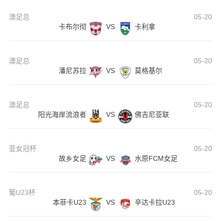
澳足总
05-20
卡布尔彻
VS
卡利拿
澳足总
05-20
潘尼苏拉
VS
莫格基尔
澳足总
05-20
阳光海岸流浪者
VS
佛吉尼亚联
亚女冠杯
05-20
故乡女足
VS
水原FCM女足
葡U23杯
05-20
本菲卡U23
VS
辛达卡拉U23