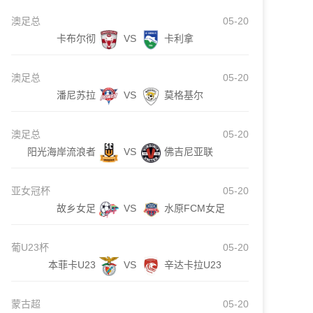
澳足总
05-20
卡布尔彻
VS
卡利拿
澳足总
05-20
潘尼苏拉
VS
莫格基尔
澳足总
05-20
阳光海岸流浪者
VS
佛吉尼亚联
亚女冠杯
05-20
故乡女足
VS
水原FCM女足
葡U23杯
05-20
本菲卡U23
VS
辛达卡拉U23
蒙古超
05-20