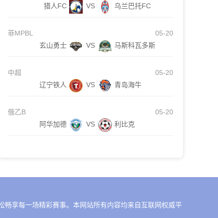
猎人FC
VS
乌兰巴托FC
菲MPBL
05-20
玄山勇士
VS
马斯科瓦多斯
中超
05-20
辽宁铁人
VS
青岛海牛
俄乙B
05-20
阿华加德
VS
利比克
，轻松畅享每一场精彩赛事。本网站所有内容均来自互联网权威平