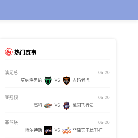
热门赛事
澳足总
05-20
莫纳洛黑豹
VS
古玛老虎
亚冠预
05-20
高科
VS
桃园飞行员
菲篮联
05-20
博尔特斯
VS
菲律宾电信TNT