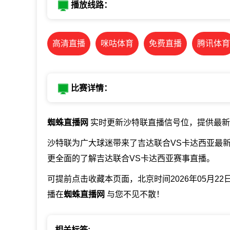
播放线路：
高清直播
咪咕体育
免费直播
腾讯体育
比赛详情：
蜘蛛直播网
实时更新沙特联直播信号位，提供最新
沙特联为广大球迷带来了吉达联合VS卡达西亚最
更全面的了解吉达联合VS卡达西亚赛事直播。
可提前点击收藏本页面，北京时间2026年05月22
播在
蜘蛛直播网
与您不见不散！
相关标签: