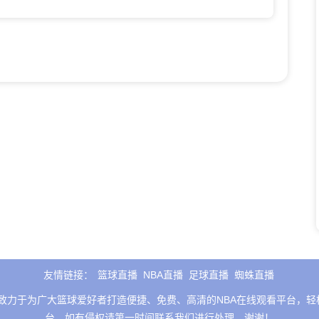
友情链接：
篮球直播
NBA直播
足球直播
蜘蛛直播
服务，致力于为广大篮球爱好者打造便捷、免费、高清的NBA在线观看平台
台，如有侵权请第一时间联系我们进行处理，谢谢！