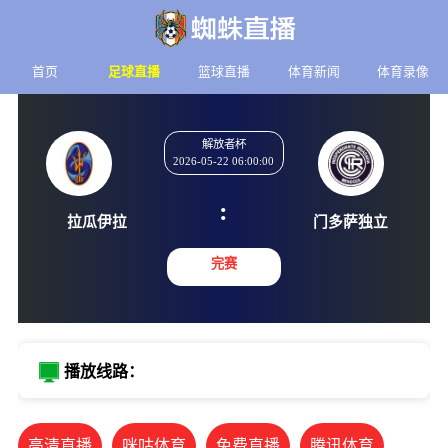
首页
足球直播
篮球直播
体育新闻
体育录像
解放者杯
2026-05-22 06:00:00
:
拉瓜伊拉
门多萨
完赛
播放线路：
高清直播
咪咕体育
免费直播
腾讯体育