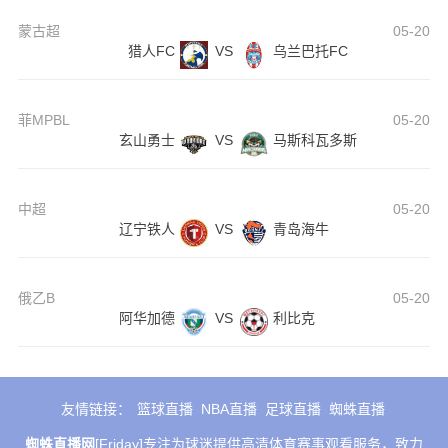
蒙古超
05-20
猎人FC
VS
乌兰巴托FC
菲MPBL
05-20
玄山勇士
VS
马斯科瓦多斯
中超
05-20
辽宁铁人
VS
青岛海牛
俄乙B
05-20
阿华加德
VS
利比克
友情链接：
篮球直播
NBA直播
足球直播
蜘蛛直播
蜘蛛直播网
[Friday]专注为球迷提供高清体育赛事观看服务，致力